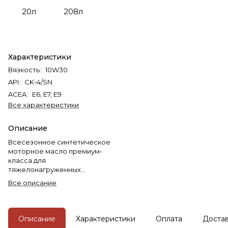
20л
208л
Характеристики
Вязкость
:
10W30
API
:
CK-4/SN
ACEA
:
E6, E7, E9
Все характеристики
Описание
Всесезонное синтетическое
моторное масло премиум-
класса для
тяжелонагруженных
дизельных двигателей, класса
Все описание
USHPD (Ultra Super High
Performance Diesel Oil).
Описание
Характеристики
Оплата
Доста