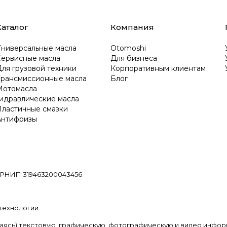
Каталог
Компания
Универсальные масла
Otomoshi
Сервисные масла
Для бизнеса
ля грузовой техники
Корпоративным клиентам
Трансмиссионные масла
Блог
Мотомасла
Гидравлические масла
Пластичные смазки
Антифризы
РНИП 319463200043456
ехнологии.
ваясь) текстовую, графическую, фотографическую и видео инфор