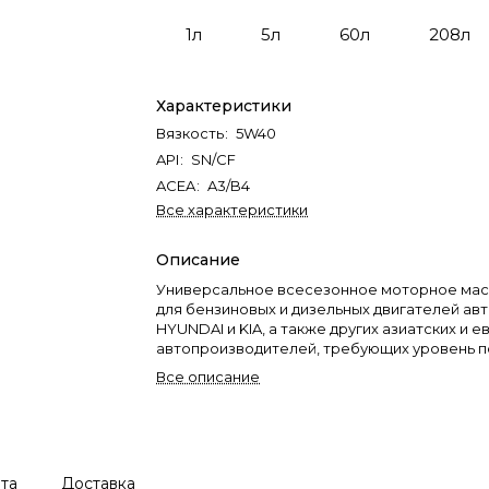
1л
5л
60л
208л
Характеристики
Вязкость
:
5W40
API
:
SN/CF
ACEA
:
A3/B4
Все характеристики
Описание
Универсальное всесезонное моторное мас
для бензиновых и дизельных двигателей а
HYUNDAI и KIA, а также других азиатских и 
автопроизводителей, требующих уровень по
ниже.
Все описание
та
Доставка