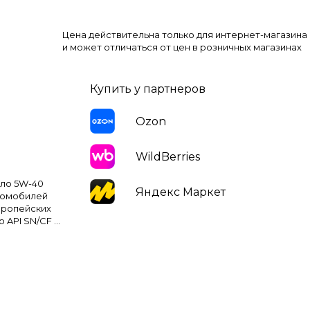
Цена действительна только для интернет-магазина
и может отличаться от цен в розничных магазинах
Купить у партнеров
Ozon
WildBerries
ло 5W-40
Яндекс Маркет
втомобилей
европейских
 API SN/CF и