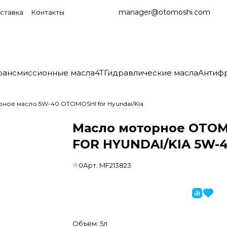
manager@otomoshi.com
ставка
Контакты
рансмиссионные масла
4T
Гидравлические масла
Антиф
ное масло 5W-40 OTOMOSHI for Hyundai/Kia
Масло моторное OTO
FOR HYUNDAI/KIA 5W-4
0
Арт.
MF213823
Объём:
5л