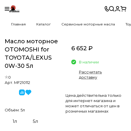
Главная
Каталог
Сервисные моторные масла
Toy
Масло моторное
6 652 ₽
OTOMOSHI for
TOYOTA/LEXUS
В наличии
0W-30 5л
Рассчитать
0
доставку
Арт.
MF210112
Цена действительна только
для интернет-магазина и
может отличаться от цен в
Объём:
5л
розничных магазинах
1л
5л