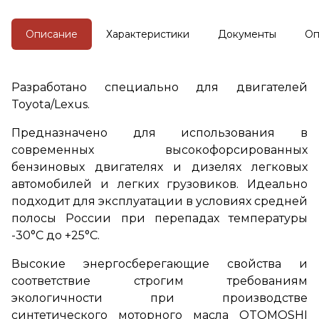
бензиновых двигателях и
дизелях легковых
автомобилей и легких
Описание
Характеристики
Документы
Оп
грузовиков.
Разработано специально для двигателей
Toyota/Lexus.
Предназначено для использования в
современных высокофорсированных
бензиновых двигателях и дизелях легковых
автомобилей и легких грузовиков. Идеально
подходит для эксплуатации в условиях средней
полосы России при перепадах температуры
-30°С до +25°С.
Высокие энергосберегающие свойства и
соответствие строгим требованиям
экологичности при производстве
синтетического моторного масла OTOMOSHI