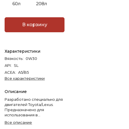
60л
208л
В корзину
Характеристики
Вязкость
:
0W30
API
:
SL
ACEA
:
A5/B5
Все характеристики
Описание
Разработано специально для
двигателей Toyota/Lexus.
Предназначено для
использования в
современных
Все описание
высокофорсированных