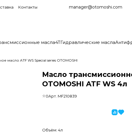
manager@otomoshi.com
ставка
Контакты
рансмиссионные масла
4T
Гидравлические масла
Антиф
е масло ATF WS Special series OTOMOSHI
Масло трансмиссионн
OTOMOSHI ATF WS 4л
0
Арт.
MF210839
Объём:
4л